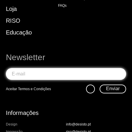
FAQs
Loja
RISO
Educação
Newsletter
Enviar
Aceitar
Termos e Condições
Informações
Design
info@desisto.pt
Impressão
riso@desisto.pt