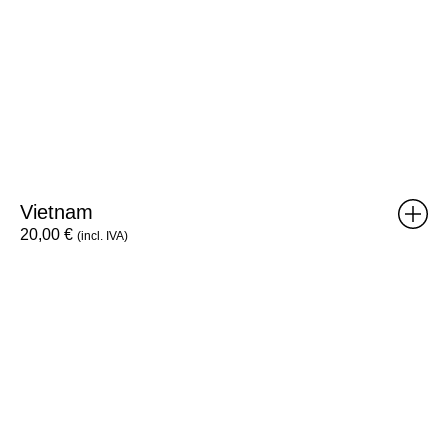
Vietnam
20,00
€
(incl. IVA)
TBD
Brick
&
Type
Specimen