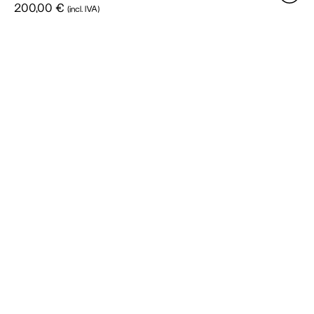
200,00
€
(incl. IVA)
Workshop
de
Grupo,
Cartão
Presente
-
8h