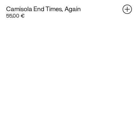
Camisola End Times, Again
55,00
€
Brick
Poster:
Weight
F