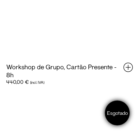
Workshop de Grupo, Cartão Presente -
8h
440,00
€
(incl. IVA)
RISO
Scraps
Keychain
Esgotado