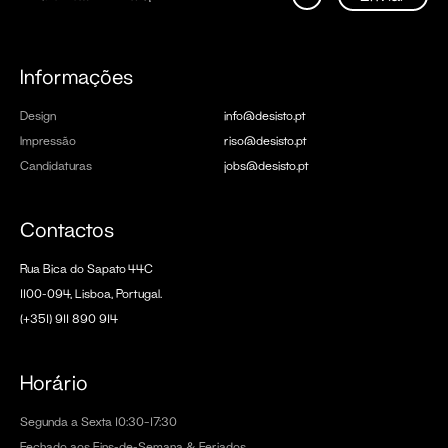
Informações
Design
info@desisto.pt
Impressão
riso@desisto.pt
Candidaturas
jobs@desisto.pt
Contactos
Rua Bica do Sapato 44C
1100-094, Lisboa, Portugal.
(+351) 911 890 914
Horário
Segunda a Sexta 10:30–17:30
Fechado aos Fins-de-Semana & Feriados.