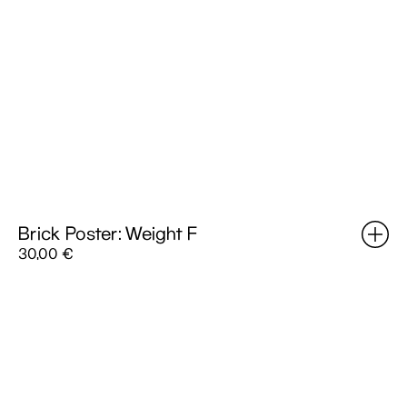
Brick Poster: Weight F
30,00
€
Brick
Poster:
Weight
D