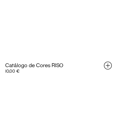
Catálogo de Cores RISO
10,00
€
Camisola
End
Times,
Again