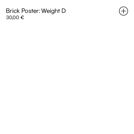
Brick Poster: Weight D
30,00
€
Desisto
x3
Tote
Bags