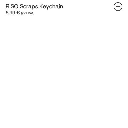
RISO Scraps Keychain
8,99
€
(incl. IVA)
Catálogo
de
Cores
RISO