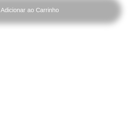
Adicionar ao Carrinho
Brick
Bri
Poster:
Pos
Weight
Wei