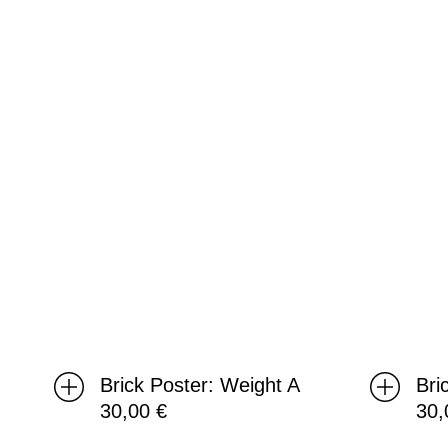
A
E
Brick Poster: Weight A
Bri
30,00
€
30