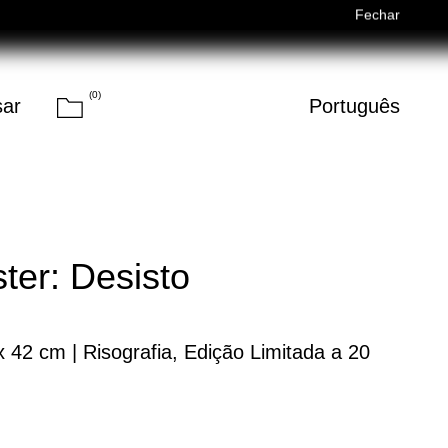
Férias de Verão/Summer Holidays — 03/08–14/08 (Fechados/Closed)
Fechar
(
0
)
Carrinho
sar
Português
Pesquisar
er: Desisto
42 cm | Risografia, Edição Limitada a 20