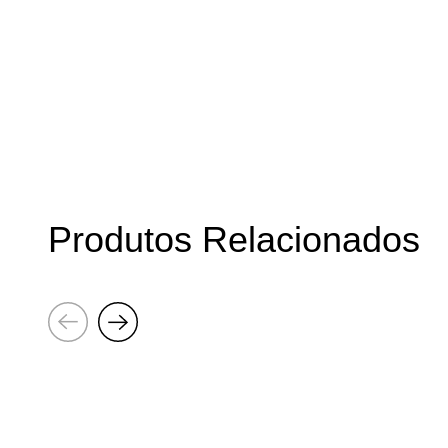
Produtos Relacionados
Seguinte
Anterior
RISOMA
RISOMA
Poster:
Poster:
Annehail
Boldtron