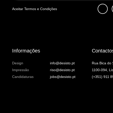
Aceitar
Termos e Condições
Informações
Contacto
Design
info@desisto.pt
Rua Bica do
Impressão
riso@desisto.pt
1100-094, Li
Candidaturas
jobs@desisto.pt
(+351) 911 8