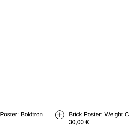
C
oster: Boldtron
Brick Poster: Weight C
30,00
€