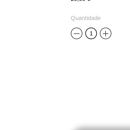
Quantidade
Less
More
Quantidade
de
RISOMA
Poster:
Desisto