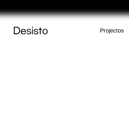
Féria
Página
Projectos
Inicial
Carrinho
O carrinho es