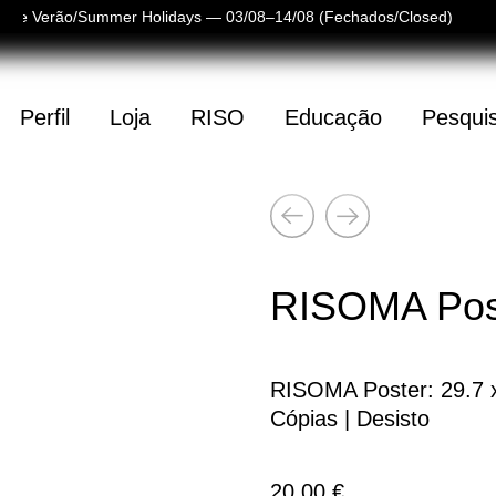
s de Verão/Summer Holidays — 03/08–14/08 (Fechados/Closed)
Perfil
Loja
RISO
Educação
Pesqui
Seguinte
(
0
)
(
0
)
Anterior
tá vazio
RISOMA Post
RISOMA Poster: 29.7 x 
Cópias | Desisto
20,00
€