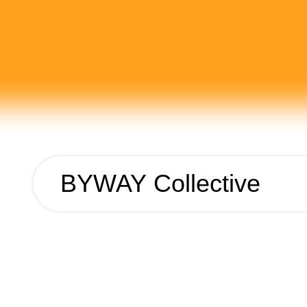
BYWAY Collective
BYWAY
Collective
Ano
2022
Nome
BYWAY Collective
Cliente
BYWAY Collective