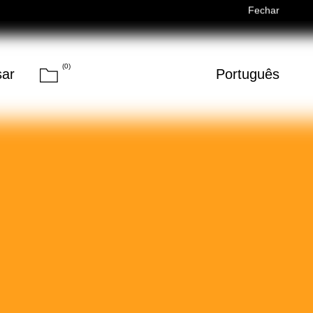
ed)
Férias de Verão/Summer Holidays — 03/08–14/08 (Fechado
Fechar
(
0
)
Carrinho
sar
Português
Pesquisar