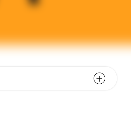
artistas sediado em
ld Coast.
ntidade gráfica, que
ível dividido em três