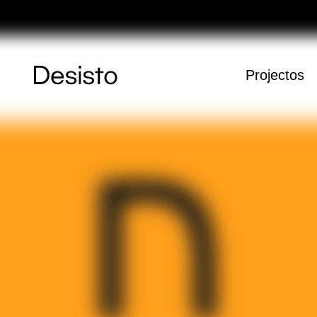
Página
Projectos
Inicial
Carrinho
O carrinho es