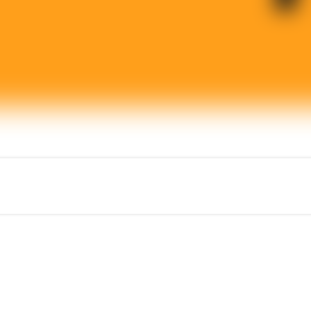
BYWAY é um coletivo de 
Kombumerri Country / Go
Desenvolvemos a sua ide
consiste num sistema flex