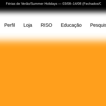
Férias de Verão/Summer Holidays — 03/08–14/08 (Fechados/Clos
Perfil
Loja
RISO
Educação
Pesqui
(
0
)
(
0
)
tá vazio