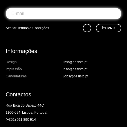
Enviar
Aceitar
Termos e Condições
Informações
Design
info@desisto.pt
Impressão
riso@desisto.pt
Candidaturas
jobs@desisto.pt
Contactos
Rua Bica do Sapato 44C
1100-094, Lisboa, Portugal.
(+351) 911 890 914