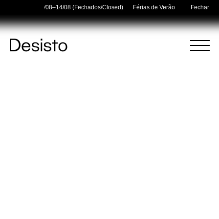
 Holidays — 03/08–14/08 (Fechados/Closed)
Férias de Verão/Summer Holiday
Fechar
Página
Menu
Inicial
(
0
)
(
0
)
Carrinho
Pesquisar
O carrinho está vazio