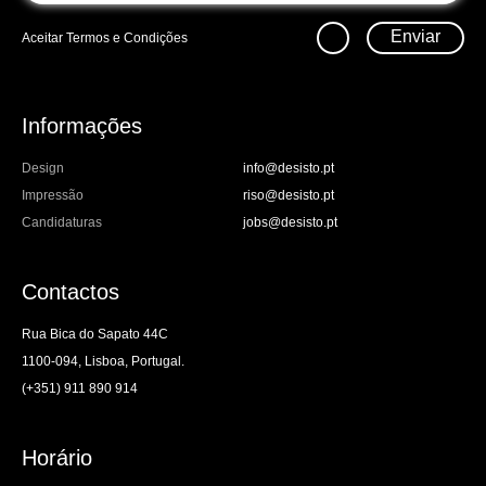
Enviar
Aceitar
Termos e Condições
Informações
Design
info@desisto.pt
Impressão
riso@desisto.pt
Candidaturas
jobs@desisto.pt
Contactos
Rua Bica do Sapato 44C
1100-094, Lisboa, Portugal.
(+351) 911 890 914
Horário