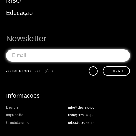
RISO
Educação
Newsletter
Enviar
Aceitar
Termos e Condições
Informações
Design
info@desisto.pt
Impressão
riso@desisto.pt
Candidaturas
jobs@desisto.pt