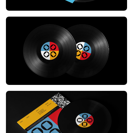
artista. O projeto visual foi desenvolvido em
harmonia com o som experimental e imersivo de
Jibóia, capturando a essência abstrata e
hipnótica das suas composições. As fotografias,
sob a talentosa visão de Cristiana Morais,
complementam a nossa abordagem, resultando
numa combinação visual que expande o universo
estético da banda. O design gráfico teve como
objetivo traduzir a identidade sonora, criando
uma experiência imersiva que acompanha a
audição do álbum e a sua vibrante essência.