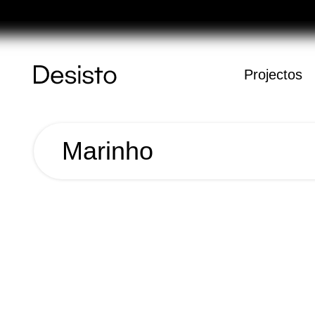
Féria
Página
Projectos
Inicial
Marinho
Carrinho
O carrinho es
Marinho
Ano
2019
Nome
Marinho
Cliente
Marinho
Categoria
Artwork Música;