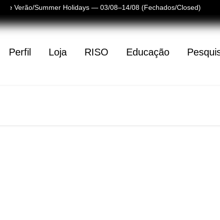
s de Verão/Summer Holidays — 03/08–14/08 (Fechados/Closed)
Perfil
Loja
RISO
Educação
Pesqui
(
0
)
(
0
)
tá vazio
Criámos um universo gráf
mundo das plataformas d
físicos. Desde o lançame
edição do álbum complet
envolveu a criação de um
em todos os suportes. As