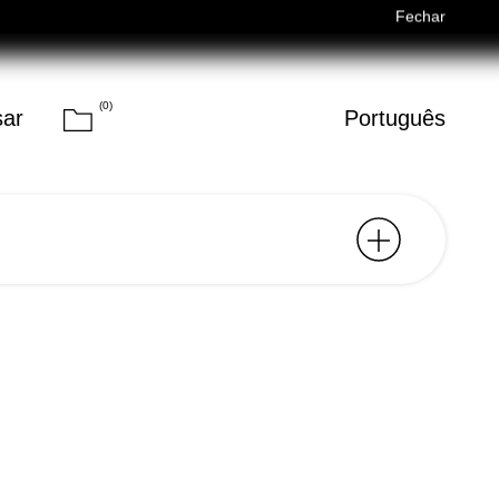
Férias de Verão/Summer Holidays — 03/08–14/08 (Fechados/Closed)
Fechar
(
0
)
Carrinho
sar
Português
Pesquisar
ico que cruza tanto o
igitais como os formatos
nto dos singles até à
o, o nosso trabalho
a identidade visual coesa
 fotografias captadas por