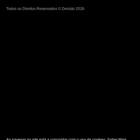
Todos os Direitos Reservados © Desisto 2026
Ao navegar no site está a concordar com o uso de cookies.
Saber Mais
.