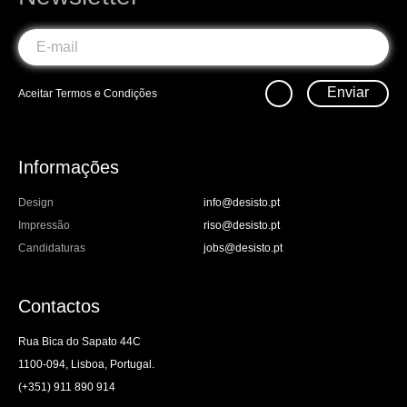
Enviar
Aceitar
Termos e Condições
Informações
Design
info@desisto.pt
Impressão
riso@desisto.pt
Candidaturas
jobs@desisto.pt
Contactos
Rua Bica do Sapato 44C
1100-094, Lisboa, Portugal.
(+351) 911 890 914