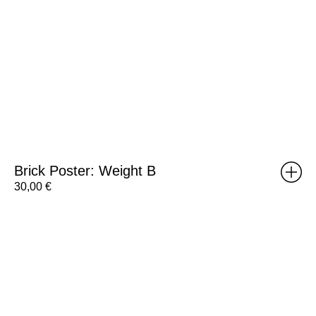
Brick Poster: Weight B
30,00
€
RISOMA
Poster:
Bráulio
Amado