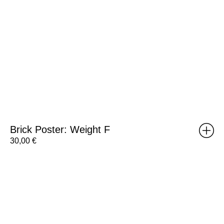
Brick Poster: Weight F
30,00
€
RISOMA
Poster:
Henriette
Arcelin