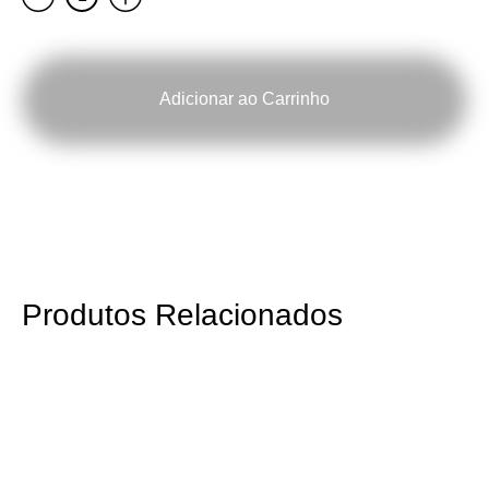
de
RISOMA
Poster:
Pedro
Lourenço
Adicionar ao Carrinho
Produtos Relacionados
Brick
Poster:
Weight
E