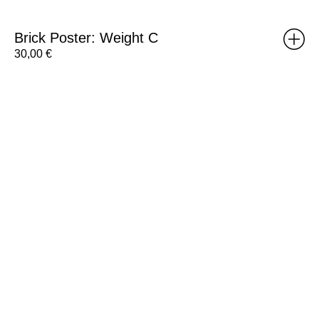
Brick Poster: Weight C
30,00
€
RISOMA
Poster:
Bráulio
Amado