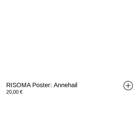
RISOMA Poster: Annehail
20,00
€
Brick
Poster:
Weight
C