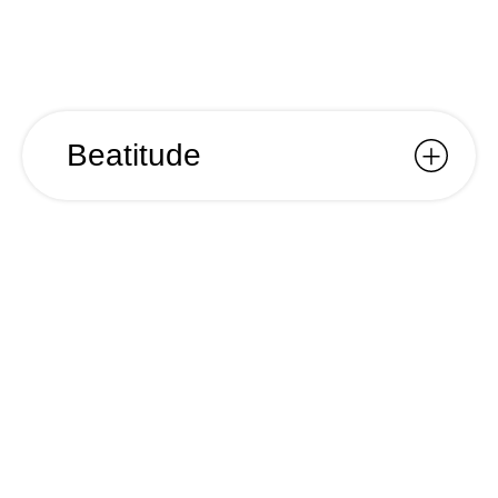
Beatitude
Beatitude
Ano
2023
Nome
Beatitude
Cliente
JM Eventos
Categoria
Identidade Visual; Comunicação;
Para o festival Beatitude, em São Miguel,
abordámos o projeto como uma tela em branco,
apesar de ser um projecto em continuidade.
Identificámos a necessidade de uma paleta de
cores ousadas, o que se tornou essencial no