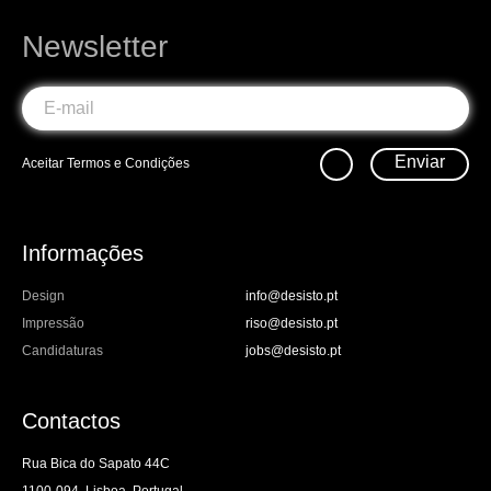
Newsletter
Enviar
Aceitar
Termos e Condições
Informações
Design
info@desisto.pt
Impressão
riso@desisto.pt
Candidaturas
jobs@desisto.pt
Contactos
Rua Bica do Sapato 44C
1100-094, Lisboa, Portugal.