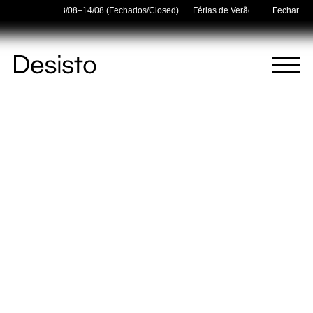
 Holidays — 03/08–14/08 (Fechados/Closed)
Férias de Verão/Summer Holiday
Fechar
Página
Menu
Inicial
(
0
)
(
0
)
Carrinho
Pesquisar
O carrinho está vazio