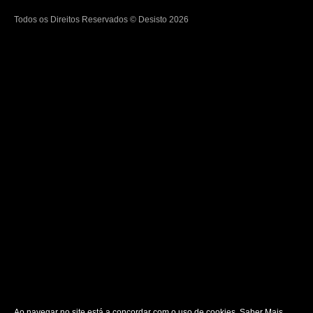
Todos os Direitos Reservados © Desisto 2026
Ao navegar no site está a concordar com o uso de cookies.
Saber Mais
.