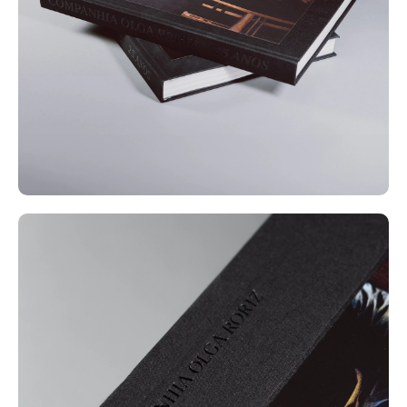
notas, replicando o seu formato e criando uma
sensação profundamente pessoal.
O livro foi lançado com três variações de capas,
cada uma com diferentes fotografias. Esta
escolha não só proporcionou variedade, mas
também simbolizou a natureza dinâmica da
história da companhia. As fotos das capas foram
cuidadosamente selecionadas pelo seu impacto
emocional, e as letras do título foram gravadas
em baixo relevo para adicionar uma qualidade
táctil.
No interior, optámos por texto prateado em fundo
preto. Este esquema de cores também fez com
que o texto se destacasse, tornando-o legível e
visualmente cativante.
O layout foi concebido para dar amplo espaço
para as fotografias brilharem. Estas imagens,
capturando a essência das atuações da
companhia de dança, foram dadas proeminência,
permitindo aos leitores mergulharem na jornada
visual dos 25 anos de história da companhia.