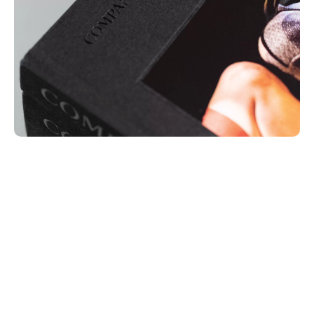
Além disso, o livro apresenta trípticos,
amplificando a experiência táctil. Estas
expansões de vários painéis proporcionaram
uma sensação de desdobramento, ecoando
movimento. Eles também permitiram uma
exploração mais aprofundada de temas e
atuações, adicionando camadas à narrativa do
livro.