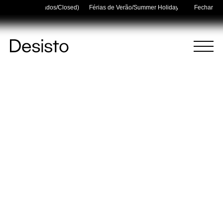
8–14/08 (Fechados/Closed)
Férias de Verão/Summer Holidays — 03/08–14/08 
Fechar
Página
Menu
Inicial
(
0
)
(
0
)
Carrinho
Pesquisar
O carrinho está vazio