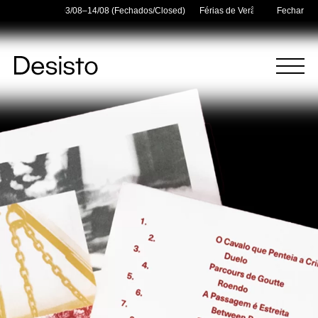
r Holidays — 03/08–14/08 (Fechados/Closed)
Férias de Verão/Summer Holida
Fechar
Página
Menu
Inicial
(
0
)
(
0
)
Carrinho
Pesquisar
O carrinho está vazio