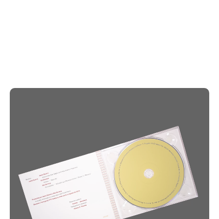
e os detalhes dos elementos do design.
O conceito visual gira em torno da
recontextualização de fotografias e ilustrações
antigas de Helena Borges. Estes elementos
foram integrados de forma pensada para lhes dar
um novo propósito e significado dentro da
estrutura delicada da visão artística de Joana
Guerra. A combinação dessas imagens cria um
diálogo cativante entre o passado e o presente.