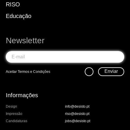
RISO
Educação
Newsletter
Enviar
Aceitar
Termos e Condições
Informações
Design
info@desisto.pt
Impressão
riso@desisto.pt
Candidaturas
jobs@desisto.pt