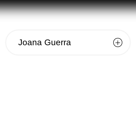
Joana Guerra
Joana
Guerra
Ano
2016
Nome
Joana Guerra
Cliente
Joana Guerra
Categoria
Artwork Música;
Para o álbum “Cavalos Vapor” de Joana Guerra,
criámos meticulosamente um design que
incorpora tanto elegância como profundidade.
Selecionámos um papel texturado em tom
Ivory
,
melhorando a experiência tátil do álbum. O uso
de
pantones
foi essencial para realçar a riqueza