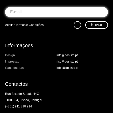
Enviar
Aceitar
Termos e Condições
Informações
Design
info@desisto.pt
Impressão
riso@desisto.pt
Candidaturas
jobs@desisto.pt
Contactos
Rua Bica do Sapato 44C
1100-094, Lisboa, Portugal.
(+351) 911 890 914