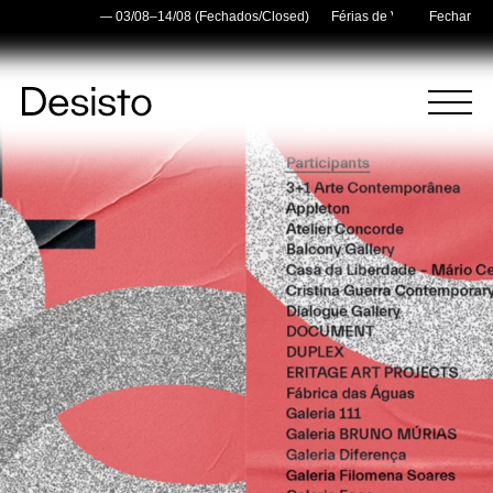
mmer Holidays — 03/08–14/08 (Fechados/Closed)
Férias de Verão/Summer Hol
Fechar
Página
Menu
Inicial
(
0
)
(
0
)
Carrinho
Pesquisar
O carrinho está vazio