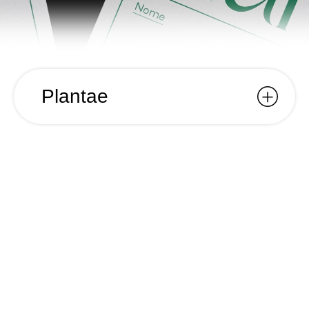
Plantae
Plantae
Ano
2021
Nome
Plantae
Cliente
Plantae
Categoria
Identidade Visual; Web Design;
Para a Plantae, loja de plantas situada em
Campo de Ourique, criámos uma identidade
única e um sistema gráfico que se inspira
diretamente no espaço físico da loja. O design
utiliza tanto um tipo de letra como a sua variante
itálica, juntamente com caracteres especiais e um