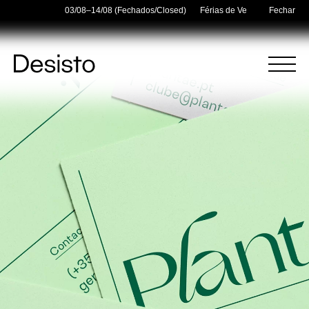
er Holidays — 03/08–14/08 (Fechados/Closed)
Férias de Verão/Summer Holid
Fechar
Página
Menu
Inicial
(
0
)
(
0
)
Carrinho
Pesquisar
O carrinho está vazio