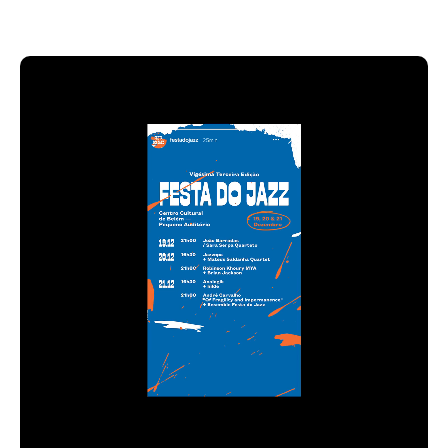
tensão. De cor, rasgões e rupturas.
Vive no gesto, no momento, no que acontece
entre o controlo e a perda de controlo.
De fricção. De som a tornar-se imagem.