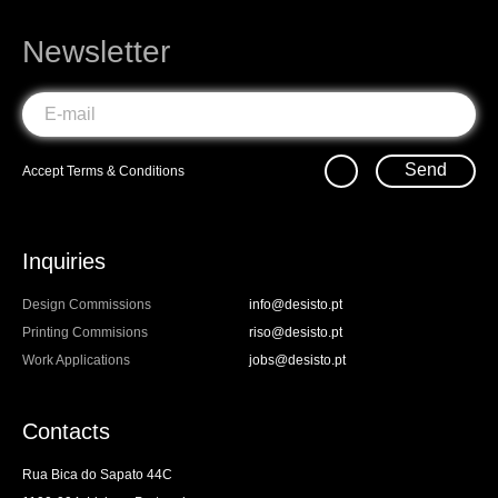
Newsletter
Send
Accept
Terms & Conditions
Inquiries
Design Commissions
info@desisto.pt
Printing Commisions
riso@desisto.pt
Work Applications
jobs@desisto.pt
Contacts
Rua Bica do Sapato 44C