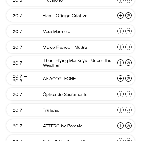
Margarida
WLFT
Fleming
Guide
Fica
2017
Fica – Oficina Criativa
Provisório
Cookoo
–
–
Oficina
Criativa
The
Vera
2017
Vera Marmelo
Fica
Jibóia
Marmel
Kitchen
–
–
Hub
Oficina
OOOO
Marco
2017
Marco Franco – Mudra
Vera
Poente
Franco
Criativa
Marmelo
–
Mudra
Them Flying Monkeys – Under the
Them
2017
Marco
ET
Weather
Flying
Franco
CETERA
Monkey
–
–
2017 —
(2018)
AKACO
AKACORLEONE
Them
Margarida
Under
2018
Mudra
the
Flying
Fleming
Weathe
Monkeys
Óptica
2017
Óptica do Sacramento
AKACORLEONE
Provisório
do
–
Sacram
Under
Frutaria
2017
Frutaria
the
Óptica
Fica
Weather
do
–
Sacramento
Oficina
ATTER
2017
ATTERO by Bordalo II
Vera
by
Criativa
Marmelo
Bordalo
II
Sofia