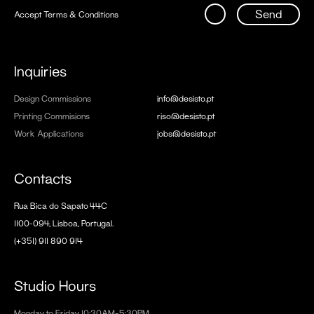
Send
Accept
Terms & Conditions
Inquiries
Design Commissions
info@desisto.pt
Printing Commisions
riso@desisto.pt
Work Applications
jobs@desisto.pt
Contacts
Rua Bica do Sapato 44C
1100-094, Lisboa, Portugal.
(+351) 911 890 914
Studio Hours
Monday to Friday 10:30AM–5:30PM