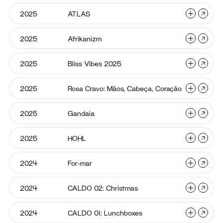
do
Solteiras
Roser
2025
Jazz
ATLAS
2025
ATLAS
Festa
Campo
2025
del
Aberto
Roser
Afrikan
2025
Afrikanizm
ATLAS
Provar
2025
Bliss
2025
Bliss Vibes 2025
Afrikanizm
Lisboa
Vibes
Mistura
2025
2025
Rosa
2025
Rosa Cravo: Mãos, Cabeça, Coração
Bliss
Lisbon
Cravo:
Vibes
Art
Mãos,
Cabeça
2025
Weekend
Gandai
2025
Gandaia
Rosa
Festa
Coraçã
2025
Cravo:
do
Mãos,
Jazz
HOHL
2025
HOHL
Gandaia
Festa
Cabeça,
2025
del
Coração
Roser
For-
2024
For-mar
HOHL
ATLAS
mar
2025
CALDO
2024
CALDO 02: Christmas
For-
Afrikanizm
02:
mar
Christm
CALDO
2024
CALDO 01: Lunchboxes
CALDO
Bliss
01: