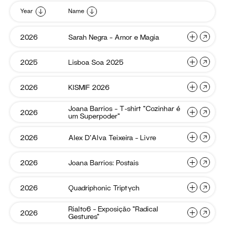
Year
Name
Sarah
2026
Sarah Negra – Amor e Magia
Negra
–
Amor
Lisboa
2025
Lisboa Soa 2025
Sarah
e
Soa
Magia
Negra
2025
–
KISMIF
2026
KISMIF 2026
Lisboa
2026
Amor
Soa
e
2025
Joana Barrios – T-shirt “Cozinhar é
Joana
2026
Magia
KISMIF
um Superpoder”
Barrios
2026
–
T-
Alex
2026
Alex D’Alva Teixeira – Livre
Joana
shirt
D’Alva
“Cozinh
Barrios
Teixeira
é
–
–
Joana
2026
Joana Barrios: Postais
um
Alex
Livre
Barrios:
T-
Superpo
D’Alva
Postais
shirt
Teixeira
Quadrip
2026
Quadriphonic Triptych
“Cozinhar
Joana
Sarah
Triptyc
–
é
Barrios:
Negra
Livre
um
Postais
Rialto6 – Exposição “Radical
–
Rialto6
2026
Quadriphonic
Lisboa
Gestures”
–
Superpoder”
Amor
Triptych