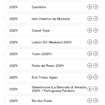
02:
Vibes
Lunchb
Christmas
2025
Carmin
2024
Carminho
CALDO
Rosa
01:
Cravo:
Lunchboxes
Mãos,
Hub
2024
Hub Creativo da Mouraria
Carminho
Gandaia
Creativ
Cabeça,
da
Coração
Mourari
Cracel
2024
Cracel Type
Hub
HOHL
Type
Creativo
da
Lisbon
2024
Lisbon Art Weekend 2024
Cracel
For-
Art
Mouraria
Type
mar
Weeken
2024
Yuzin
2024
Yuzin (2024)
Lisbon
CALDO
(2024)
Art
02:
Weekend
Christmas
Festa
2024
Festa del Roser 2024
Yuzin
CALDO
del
2024
(2024)
01:
Roser
2024
Lunchboxes
End
2024
End Times, Again
Festa
Carminho
Times,
del
Again
Roser
Greenhouse (La Biennale di Venezia
Greenh
2024
End
Hub
2024 / Portuguese Pavilion)
(La
2024
Times,
Creativo
Biennal
di
Again
da
Rui
2024
Rui dos Purés
Greenhouse
Cracel
Venezi
dos
Mouraria