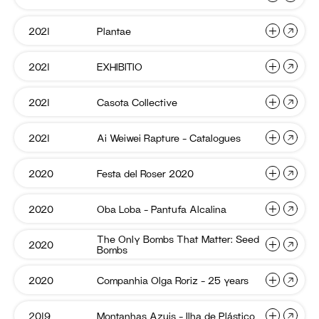
–
Arcos
com
Pares
del
Bochec
o
Roser
Plantae
2021
Plantae
Chinaskee
Vento
Black
2022
–
Mamba
Bochechas
EXHIBIT
2021
EXHIBITIO
Plantae
Lisboa
Criola
Casota
2021
Casota Collective
EXHIBITIO
Lisboa
Collect
Soa
2016
Ai
2021
Ai Weiwei Rapture – Catalogues
Casota
Marco
Weiwei
—
Collective
Franco
Rapture
2020
–
–
Festa
2020
Festa del Roser 2020
Ai
(book)
Rede
Catalog
del
Arcos
Weiwei
Pares
Roser
2020
Rapture
Oba
2020
Oba Loba – Pantufa Alcalina
Festa
Chinaskee
Loba
–
del
–
–
Catalogues
Pantufa
Roser
The Only Bombs That Matter: Seed
Bochechas
The
2020
Oba
Plantae
Alcalin
Bombs
Only
2020
Loba
Bombs
That
–
Compan
2020
Companhia Olga Roriz – 25 years
The
EXHIBITIO
Matter:
Olga
Pantufa
Seed
Only
Roriz
Alcalina
Bombs
–
Bombs
Montan
2019
Montanhas Azuis – Ilha de Plástico
Companhia