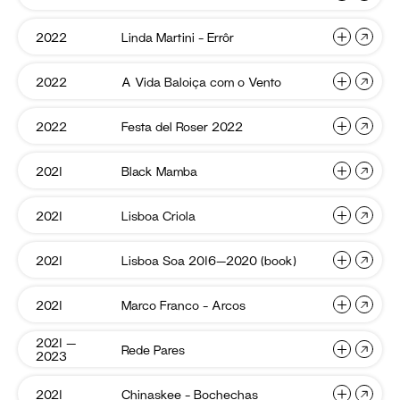
Collect
Soa
(2022)
2022
Linda
2022
Linda Martini – Errôr
BYWAY
We
Martini
Collective
Sea
–
Errôr
–
A
2022
A Vida Baloiça com o Vento
Linda
Prémio
Vida
Cisma
Martini
Manuel
Baloiça
com
–
Graça
Festa
2022
Festa del Roser 2022
A
Festival
o
del
Errôr
Dias
Vento
Vida
Iminente
Roser
—
2022
Baloiça
Marseille
Black
2021
Black Mamba
Festa
Primeira
Powerdot
Mamba
com
del
Obra
o
Roser
Lisboa
2021
Lisboa Criola
Vento
Black
Lisboa
Criola
2022
Mamba
Soa
2022
Lisboa
2021
Lisboa Soa 2016—2020 (book)
Lisboa
BYWAY
Soa
Criola
Collective
2016
—
Marco
2021
Marco Franco – Arcos
Lisboa
Linda
2020
Franco
(book)
Soa
Martini
–
Arcos
2016
2021 —
–
Rede
Rede Pares
Marco
A
2023
Pares
—
Errôr
Franco
Vida
2020
–
Baloiça
Chinas
2021
Chinaskee – Bochechas
(book)
Rede
Festa