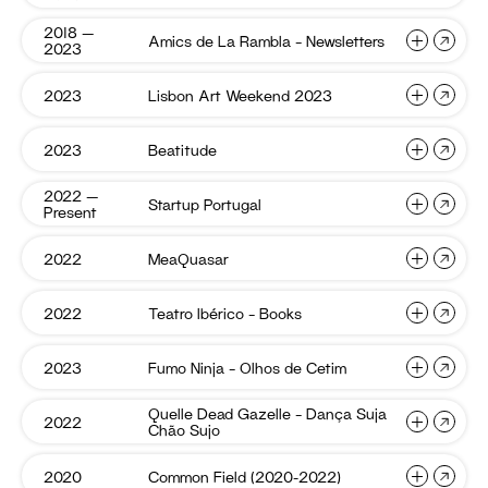
Trânsito
de
Soa
Cascais
2023
2018 —
Amics
Amics de La Rambla – Newsletters
Aliōs
(Sonhar)
Formação
2023
de
da
La
Rambla
Linha
Lisbon
2023
Lisbon Art Weekend 2023
Amics
Prémios
–
Art
ao
Newslet
de
Sustentabilidade
Weeken
Círculo
2023
La
e
Beatitu
2023
Beatitude
Lisbon
b.leza
Rambla
Investigação
Art
–
Weekend
2022 —
Startup
Startup Portugal
Newsletters
Beatitude
Orca
Present
Portuga
2023
–
Paisagem
MeaQua
2022
MeaQuasar
Startup
Lisboa
Trânsito
Portugal
Soa
2023
Teatro
2022
Teatro Ibérico – Books
MeaQuasar
Aliōs
Ibérico
–
Books
Fumo
2023
Fumo Ninja – Olhos de Cetim
Teatro
Amics
Ninja
Ibérico
de
–
Olhos
–
Quelle Dead Gazelle – Dança Suja
La
Quelle
2022
Fumo
Lisbon
de
Chão Sujo
Dead
Books
Rambla
Cetim
Ninja
Art
Gazelle
–
–
–
Weekend
Commo
2020
Common Field (2020-2022)
Quelle
Newsletters
Beatitude
Dança