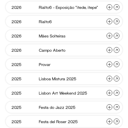
Soa
Exposiç
e
“Radical
2025
Rialto6
2026
Rialto6 – Exposição “itede, itepe”
Rialto6
Magia
KISMIF
Gesture
–
–
2026
Exposiç
“itede,
Exposição
Rialto6
2026
Rialto6
Rialto6
Joana
itepe”
“Radical
–
Barrios
Gestures”
Exposição
–
Mães
2026
Mães Solteiras
Rialto6
Alex
Solteira
“itede,
T-
D’Alva
itepe”
shirt
Teixeira
Campo
2026
Campo Aberto
Mães
“Cozinhar
Joana
Aberto
–
Solteiras
é
Barrios:
Livre
um
Postais
Provar
2025
Provar
Campo
Quadriphonic
Superpoder”
Aberto
Triptych
Lisboa
2025
Lisboa Mistura 2025
Provar
Rialto6
Mistura
–
2025
Exposição
Lisbon
2025
Lisbon Art Weekend 2025
Lisboa
Rialto6
Art
“Radical
Mistura
–
Weeken
Gestures”
2025
2025
Exposição
Festa
2025
Festa do Jazz 2025
Lisbon
Rialto6
do
“itede,
Art
Jazz
itepe”
2025
Weekend
Festa
2025
Festa del Roser 2025
Festa
Mães
del
2025